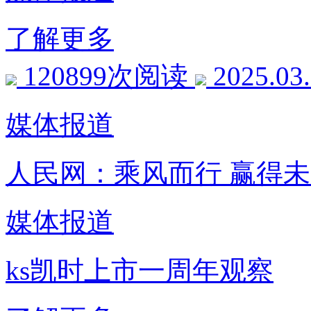
了解更多
120899次阅读
2025.03
媒体报道
人民网：乘风而行 赢得
媒体报道
ks凯时上市一周年观察