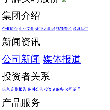
集团介绍
企业简介
企业文化
企业⼤事记
视频专区
联系我们
新闻资讯
公司新闻
媒体报道
投资者关系
信息
定期报告
临时公告
投资者服务
公司治理
产品服务