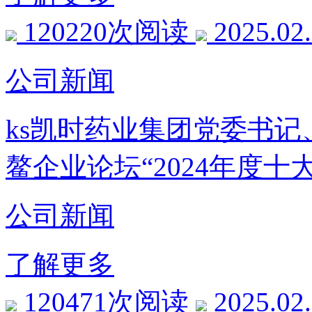
120220次阅读
2025.02
公司新闻
ks凯时药业集团党委书
鳌企业论坛“2024年度十
公司新闻
了解更多
120471次阅读
2025.02