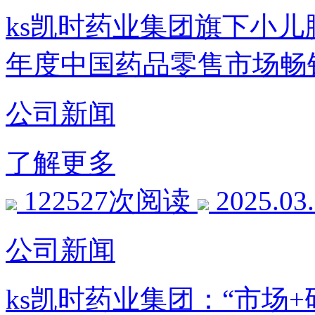
ks凯时药业集团旗下小儿肺热
年度中国药品零售市场畅
公司新闻
了解更多
122527次阅读
2025.03
公司新闻
ks凯时药业集团：“市场