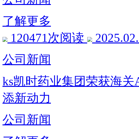
了解更多
120471次阅读
2025.02
公司新闻
ks凯时药业集团荣获海关
添新动力
公司新闻