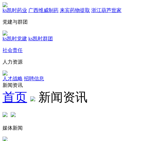
ks凯时药业
广西维威制药
来宾药物提取
浙江葫芦世家
党建与群团
ks凯时党建
ks凯时群团
社会责任
人力资源
人才战略
招聘信息
新闻资讯
首页
新闻资讯
媒体新闻