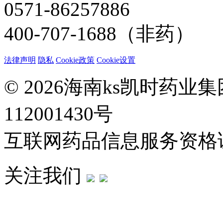
0571-86257886
400-707-1688（非药）
法律声明
隐私
Cookie政策
Cookie设置
© 2026海南ks凯时药业
112001430号
互联网药品信息服务资格证：(
关注我们