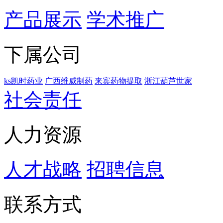
产品展示
学术推广
下属公司
ks凯时药业
广西维威制药
来宾药物提取
浙江葫芦世家
社会责任
人力资源
人才战略
招聘信息
联系方式