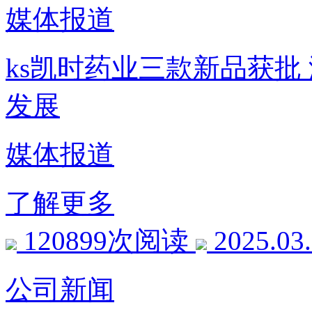
媒体报道
ks凯时药业三款新品获批
发展
媒体报道
了解更多
120899次阅读
2025.03
公司新闻