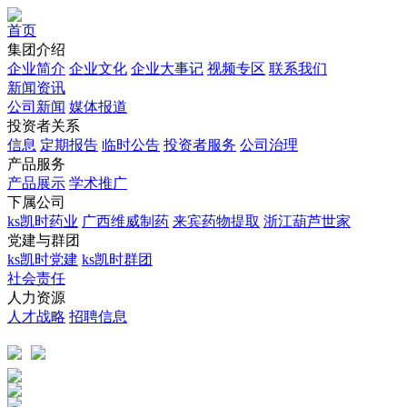
首页
集团介绍
企业简介
企业文化
企业⼤事记
视频专区
联系我们
新闻资讯
公司新闻
媒体报道
投资者关系
信息
定期报告
临时公告
投资者服务
公司治理
产品服务
产品展示
学术推广
下属公司
ks凯时药业
广西维威制药
来宾药物提取
浙江葫芦世家
党建与群团
ks凯时党建
ks凯时群团
社会责任
人力资源
人才战略
招聘信息