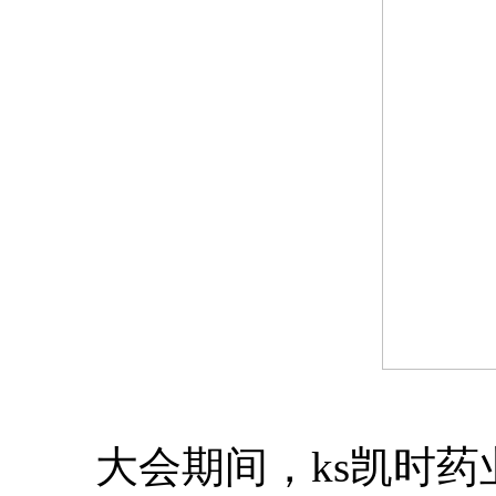
大会期间，ks凯时药业